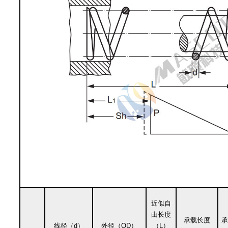
近似自
由长度
承载长度
承
线径（d）
外径（OD）
（L）