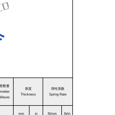
形数量
厚度
弹性系数
meber
Thickness
Spring Rate
 Waves
mm
in
N/mm
lb/in