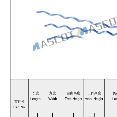
长度
宽度
自由高度
工作高度
负
Length
Width
Free Height
work Height
Lo
零件号
Part No.