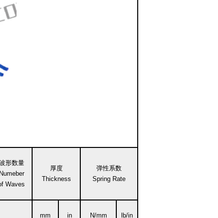
波形数量
厚度
弹性系数
Numeber
Thickness
Spring Rate
of Waves
mm
in
N/mm
lb/in