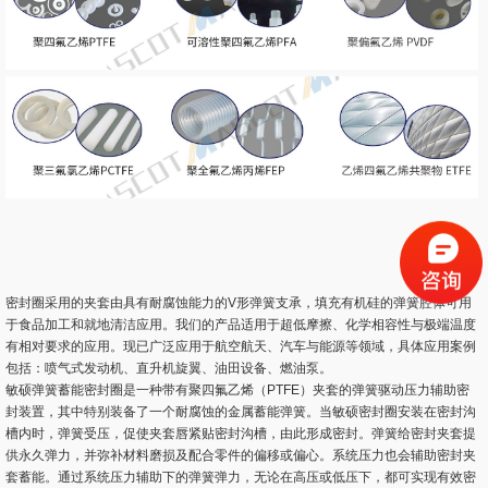
密封圈采用的夹套由具有耐腐蚀能力的V形弹簧支承，填充有机硅的弹簧腔体可用
于食品加工和就地清洁应用。我们的产品适用于超低摩擦、化学相容性与极端温度
有相对要求的应用。现已广泛应用于航空航天、汽车与能源等领域，具体应用案例
包括：喷气式发动机、直升机旋翼、油田设备、燃油泵。
敏硕弹簧蓄能密封圈是一种带有聚四氟乙烯（PTFE）夹套的弹簧驱动压力辅助密
封装置，其中特别装备了一个耐腐蚀的金属蓄能弹簧。当敏硕密封圈安装在密封沟
槽内时，弹簧受压，促使夹套唇紧贴密封沟槽，由此形成密封。弹簧给密封夹套提
供永久弹力，并弥补材料磨损及配合零件的偏移或偏心。系统压力也会辅助密封夹
套蓄能。通过系统压力辅助下的弹簧弹力，无论在高压或低压下，都可实现有效密