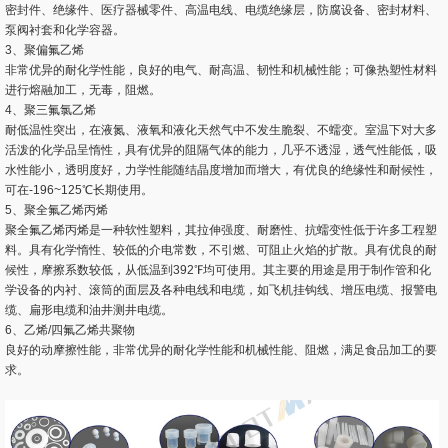
密封件、绝缘件、医疗器械零件、高温电线、电缆绝缘层，防腐设备、密封材料、
泵阀衬套和化学容器。
3、聚偏氟乙烯
非常优异的耐化学性能，良好的电气、耐高温、韧性和机械性能；可像热塑性材料
进行熔融加工，无毒，阻燃。
4、聚三氟氯乙烯
耐低温性突出，在液氮、液氧和液化天然气中不发生脆裂、不蠕变。室温下对大多
活泼的化学品呈惰性，具有优异的阻隔气体的能力，几乎不透湿，透气性能低，吸
水性能小，透明度好，力学性能随结晶度增加而增大，有优良的绝缘性和耐候性，
可在-196~125℃长期使用。
5、聚全氟乙烯丙烯
聚全氟乙烯丙烯是一种软性塑料，其拉伸强度、耐磨性、抗蠕变性低于许多工程塑
料。具有化学惰性、较低的介电常数，不引燃、可阻止火焰的扩散。具有优良的耐
候性，摩擦系数较低，从低温到392℉均可使用。其主要的用途是用于制作管和化
学设备的内衬、滚筒的面层及各种电线和电缆，如飞机挂钩线、增压电缆、报警电
缆、扁形电缆和油井测井电缆。
6、乙烯/四氟乙烯共聚物
良好的动摩擦性能，非常优异的耐化学性能和机械性能、阻燃，满足食品加工的要
求。