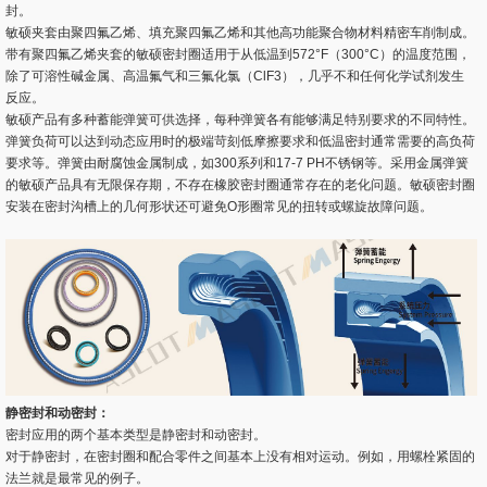
封。
敏硕夹套由聚四氟乙烯、填充聚四氟乙烯和其他高功能聚合物材料精密车削制成。
带有聚四氟乙烯夹套的敏硕密封圈适用于从低温到572°F（300°C）的温度范围，
除了可溶性碱金属、高温氟气和三氟化氯（ClF3），几乎不和任何化学试剂发生
反应。
敏硕产品有多种蓄能弹簧可供选择，每种弹簧各有能够满足特别要求的不同特性。
弹簧负荷可以达到动态应用时的极端苛刻低摩擦要求和低温密封通常需要的高负荷
要求等。弹簧由耐腐蚀金属制成，如300系列和17-7 PH不锈钢等。采用金属弹簧
的敏硕产品具有无限保存期，不存在橡胶密封圈通常存在的老化问题。敏硕密封圈
安装在密封沟槽上的几何形状还可避免O形圈常见的扭转或螺旋故障问题。
静密封和动密封：
密封应用的两个基本类型是静密封和动密封。
对于静密封，在密封圈和配合零件之间基本上没有相对运动。例如，用螺栓紧固的
法兰就是最常见的例子。