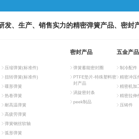
研发、生产、销售实力的精密弹簧产品、密封
密封产品
五金产品
压缩弹簧(标准件)
弹簧蓄能密封圈
制冷配件
扭转弹簧(标准件)
PTFE垫片-特殊塑料密
精密冲压
封产品
碟形弹簧
精密机加
涡旋密封条
热卷弹簧
精密拉伸
peek制品
耐高温弹簧
压铸件
高疲劳弹簧
弹簧钢丝软轴
弧形弹簧