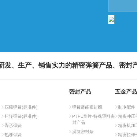
研发、生产、销售实力的精密弹簧产品、密封
密封产品
五金产品
压缩弹簧(标准件)
弹簧蓄能密封圈
制冷配件
扭转弹簧(标准件)
PTFE垫片-特殊塑料密
精密冲压
封产品
碟形弹簧
精密机加
涡旋密封条
热卷弹簧
精密拉伸