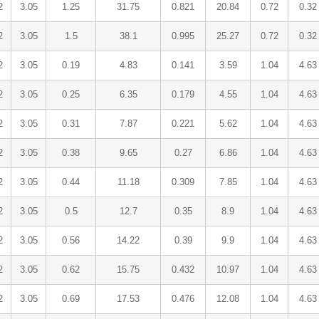
2
3.05
1.25
31.75
0.821
20.84
0.72
0.32
2
3.05
1.5
38.1
0.995
25.27
0.72
0.32
2
3.05
0.19
4.83
0.141
3.59
1.04
4.63
2
3.05
0.25
6.35
0.179
4.55
1.04
4.63
2
3.05
0.31
7.87
0.221
5.62
1.04
4.63
2
3.05
0.38
9.65
0.27
6.86
1.04
4.63
2
3.05
0.44
11.18
0.309
7.85
1.04
4.63
2
3.05
0.5
12.7
0.35
8.9
1.04
4.63
2
3.05
0.56
14.22
0.39
9.9
1.04
4.63
2
3.05
0.62
15.75
0.432
10.97
1.04
4.63
2
3.05
0.69
17.53
0.476
12.08
1.04
4.63