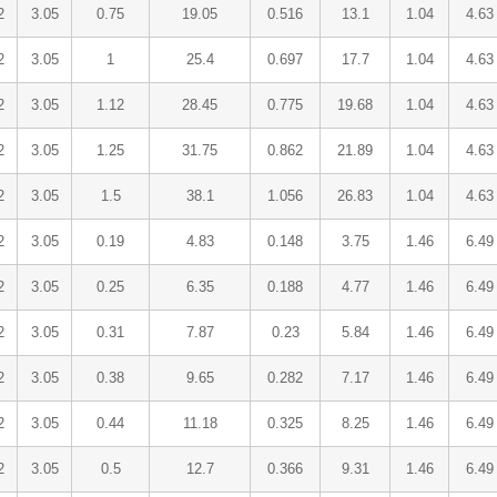
2
3.05
0.75
19.05
0.516
13.1
1.04
4.63
2
3.05
1
25.4
0.697
17.7
1.04
4.63
2
3.05
1.12
28.45
0.775
19.68
1.04
4.63
2
3.05
1.25
31.75
0.862
21.89
1.04
4.63
2
3.05
1.5
38.1
1.056
26.83
1.04
4.63
2
3.05
0.19
4.83
0.148
3.75
1.46
6.49
2
3.05
0.25
6.35
0.188
4.77
1.46
6.49
2
3.05
0.31
7.87
0.23
5.84
1.46
6.49
2
3.05
0.38
9.65
0.282
7.17
1.46
6.49
2
3.05
0.44
11.18
0.325
8.25
1.46
6.49
2
3.05
0.5
12.7
0.366
9.31
1.46
6.49