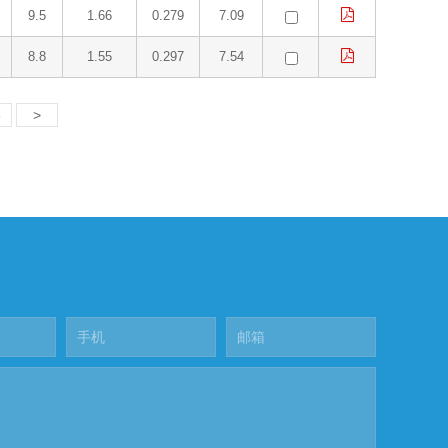
9.5
1.66
0.279
7.09
8.8
1.55
0.297
7.54
8
>