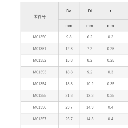
De
Di
t
零件号
mm
mm
mm
M01350
9.8
6.2
0.2
M01351
12.8
7.2
0.25
M01352
15.8
8.2
0.25
M01353
18.8
9.2
0.3
M01354
18.8
10.2
0.35
M01355
21.8
12.3
0.35
M01356
23.7
14.3
0.4
M01357
25.7
14.3
0.4