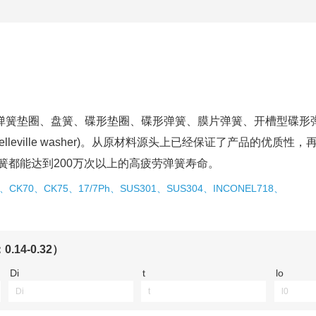
弹簧垫圈、盘簧、碟形垫圈、碟形弹簧、膜片弹簧、开槽型碟形
ville washer)。从原材料源头上已经保证了产品的优质性，
簧都能达到200万次以上的高疲劳弹簧寿命。
67、CK70、CK75、17/7Ph、SUS301、SUS304、INCONEL718、
4-0.32）
Di
t
lo