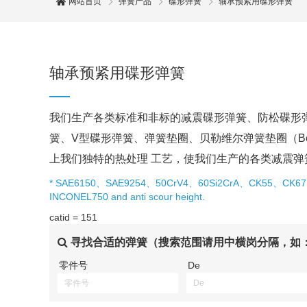
网站首页
弹簧产品
碟形弹簧
轴承预紧用碟形弹簧
轴承预紧用碟形弹簧
我们生产各类标准和非标的减震碟形弹簧、防松碟形
簧、V型碟形弹簧、弹簧垫圈、贝勒维尔弹簧垫圈（Belle
上我们独特的热处理 工艺，使我们生产的各类减震弹
* SAE6150、SAE9254、50CrV4、60Si2CrA、CK55、CK
INCONEL750 and anti scour height.
catid = 151
寻找合适的弹簧（搜索范围请用中横岗分隔，如：0.1
零件号
De