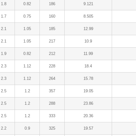
1.8
0.82
186
9.121
1.7
0.75
160
8.505
2.1
1.05
185
12.99
2.1
1.05
217
10.9
1.9
0.82
212
11.99
2.3
1.12
228
18.4
2.3
1.12
264
15.78
2.5
1.2
357
19.05
2.5
1.2
288
23.86
2.5
1.2
333
20.36
2.2
0.9
325
19.57