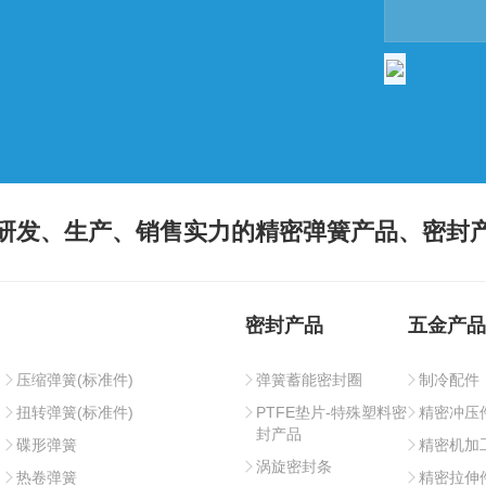
研发、生产、销售实力的精密弹簧产品、密封
密封产品
五金产品
压缩弹簧(标准件)
弹簧蓄能密封圈
制冷配件
扭转弹簧(标准件)
PTFE垫片-特殊塑料密
精密冲压
封产品
碟形弹簧
精密机加
涡旋密封条
热卷弹簧
精密拉伸