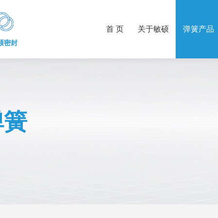
首 页
关于敏硕
弹簧产品
硕密封
弹簧