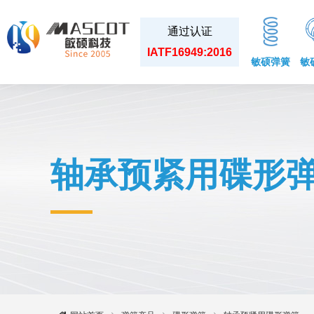
通过认证
IATF16949:2016
敏硕弹簧
敏
轴承预紧用碟形