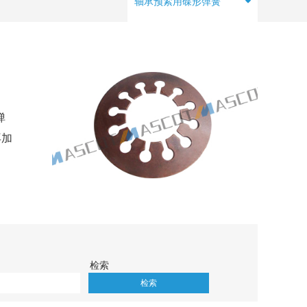
轴承预紧用碟形弹簧
弹
再加
检索